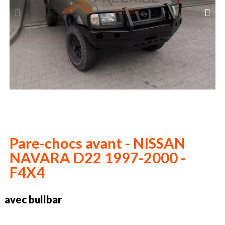
Pare-chocs avant - NISSAN
NAVARA D22 1997-2000 -
F4X4
avec bullbar