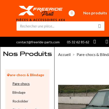
Nos produits
contact@freeride-parts.com
05 32 62 85 62
Nos Produits
Accueil
Pare-chocs & Blin

Pare-chocs & Blindage
Pare-chocs
Blindage
Rockslider