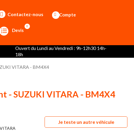
Contactez-nous
Compte
0
Devis
Ouvert du Lundi au Vendredi : 9h-12h30 14h-
18h
SUZUKI VITARA - BM4X4
ant - SUZUKI VITARA - BM4X4
Je teste un autre véhicule
VITARA