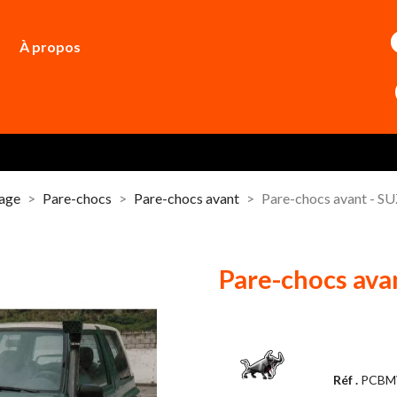
À propos
dage
Pare-chocs
Pare-chocs avant
Pare-chocs avant - 
Pare-chocs av
Réf .
PCBM