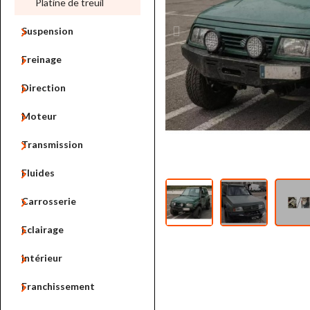
Platine de treuil

Suspension

Freinage

Direction

Moteur

Transmission

Fluides

Carrosserie

Eclairage

Intérieur

Franchissement