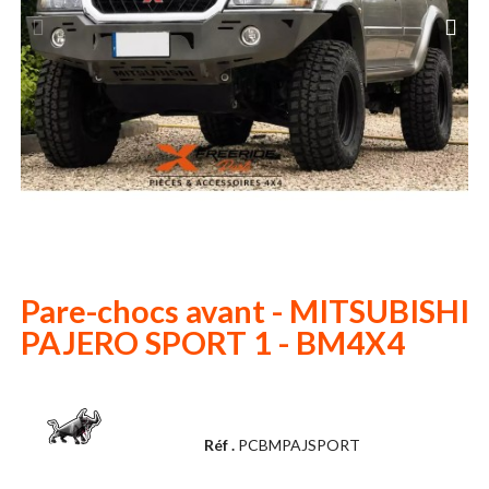
Pare-chocs avant - MITSUBISHI
PAJERO SPORT 1 - BM4X4
Réf .
PCBMPAJSPORT