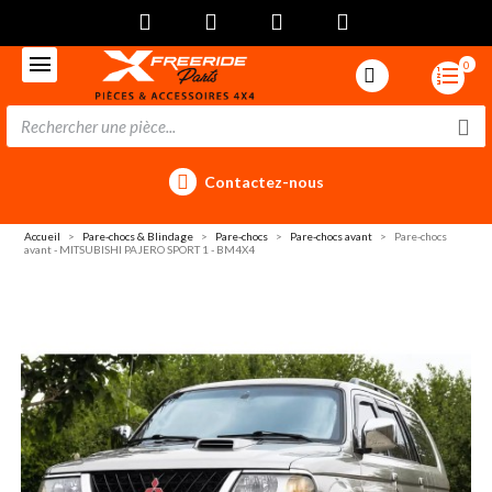
0
Contactez-nous
Accueil
Pare-chocs & Blindage
Pare-chocs
Pare-chocs avant
Pare-chocs
avant - MITSUBISHI PAJERO SPORT 1 - BM4X4