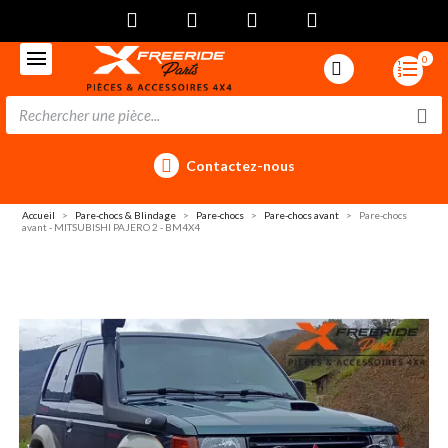
0
Contactez-nous
Accueil
Pare-chocs & Blindage
Pare-chocs
Pare-chocs avant
Pare-chocs
avant - MITSUBISHI PAJERO 2 - BM4X4