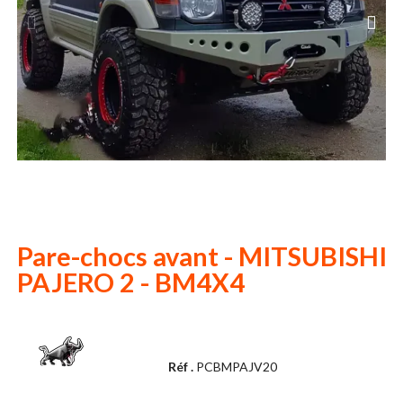
Pare-chocs avant - MITSUBISHI
PAJERO 2 - BM4X4
Réf .
PCBMPAJV20