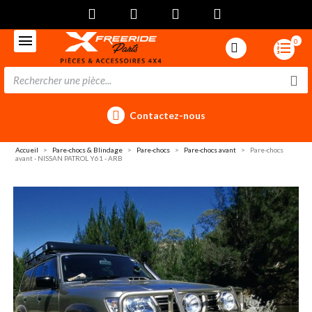
0
Contactez-nous
Accueil
Pare-chocs & Blindage
Pare-chocs
Pare-chocs avant
Pare-chocs
avant - NISSAN PATROL Y61 - ARB