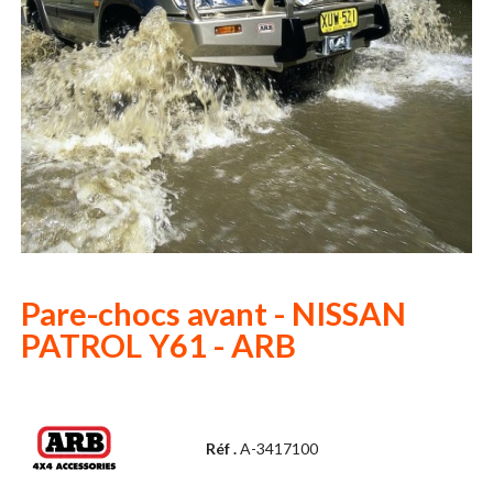
Pare-chocs avant - NISSAN
PATROL Y61 - ARB
Réf .
A-3417100