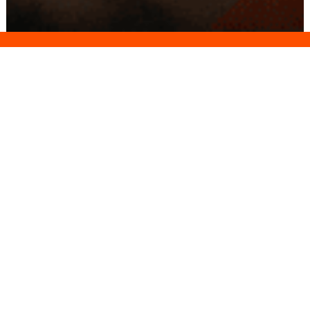
Conseils
Livraison
personnalisés
rapide
Paiement
Paiement
sécurisé
3x/4x