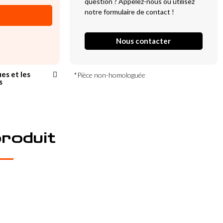
question ? Appelez-nous ou utilisez
notre formulaire de contact !
Nous contacter
ues et les
*Pièce non-homologuée
s
produit