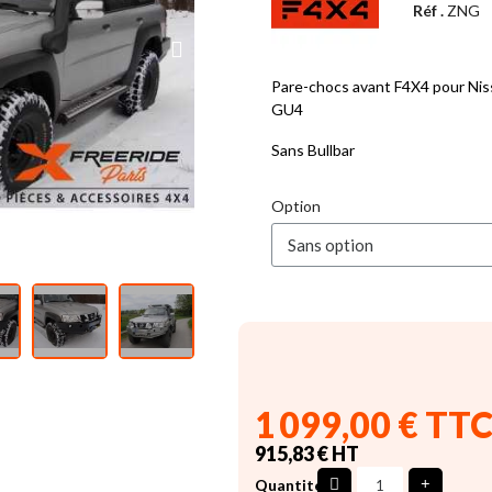
Réf .
ZNG
Pare-chocs avant F4X4 pour Nis
GU4
Sans Bullbar
Option
1 099,00 € TT
915,83 € HT
Quantité