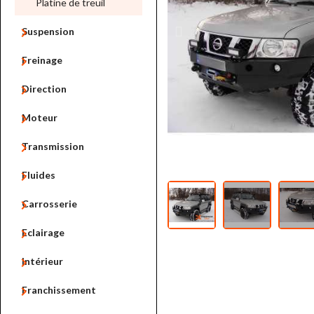
Platine de treuil

Suspension

Freinage

Direction

Moteur

Transmission

Fluides

Carrosserie

Eclairage

Intérieur

Franchissement