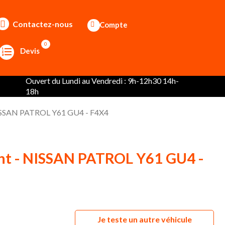
Contactez-nous
Compte
0
Devis
Ouvert du Lundi au Vendredi : 9h-12h30 14h-
18h
NISSAN PATROL Y61 GU4 - F4X4
ant - NISSAN PATROL Y61 GU4 -
Je teste un autre véhicule