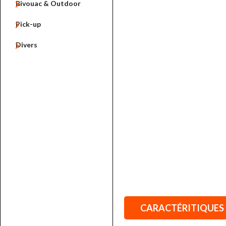

Bivouac & Outdoor

Pick-up

Divers
CARACTÉRITIQUES