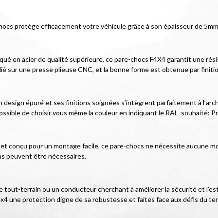
hocs protège efficacement votre véhicule grâce à son épaisseur de 5mm 
iqué en acier de qualité supérieure, ce pare-chocs F4X4 garantit une rés
lié sur une presse plieuse CNC, et la bonne forme est obtenue par finiti
esign épuré et ses finitions soignées s’intègrent parfaitement à l’archit
ossible de choisir vous même la couleur en indiquant le RAL  souhaité: Pri
cé et conçu pour un montage facile, ce pare-chocs ne nécessite aucune mod
ns peuvent être nécessaires.
tout-terrain ou un conducteur cherchant à améliorer la sécurité et l’est
x4 une protection digne de sa robustesse et faites face aux défis du ter