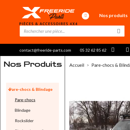
Nos produits
contact@freeride-parts.com
05 32 62 85 62
Nos Produits
Accueil
Pare-chocs & Blin

Pare-chocs & Blindage
Pare-chocs
Blindage
Rockslider