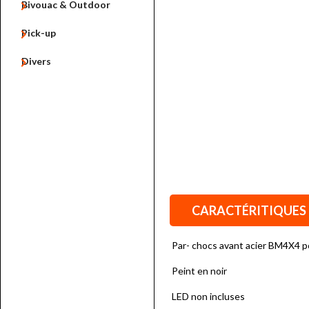

Bivouac & Outdoor

Pick-up

Divers
CARACTÉRITIQUES
Par- chocs avant acier BM4X4 p
Peint en noir
LED non incluses