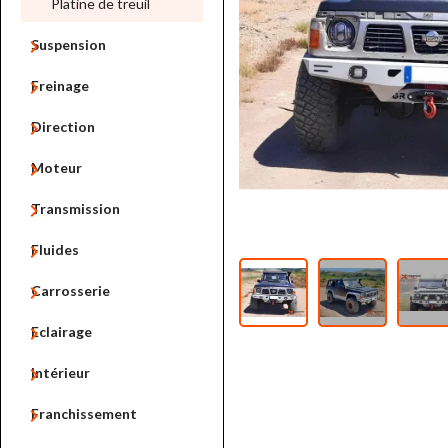
Platine de treuil

Suspension

Freinage

Direction

Moteur

Transmission

Fluides

Carrosserie

Eclairage

Intérieur

Franchissement