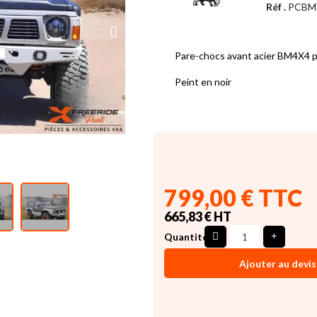
Réf .
PCBM
Pare-chocs avant acier BM4X4 p
Peint en noir
799,00 € TTC
665,83 € HT
Quantité
Ajouter au devis