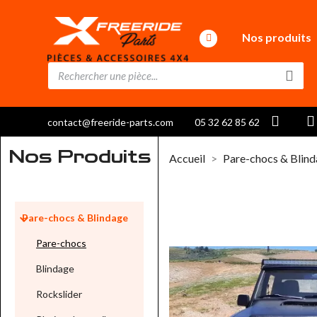
Nos produits
contact@freeride-parts.com
05 32 62 85 62
Nos Produits
Accueil
Pare-chocs & Blin

Pare-chocs & Blindage
Pare-chocs
Blindage
Rockslider