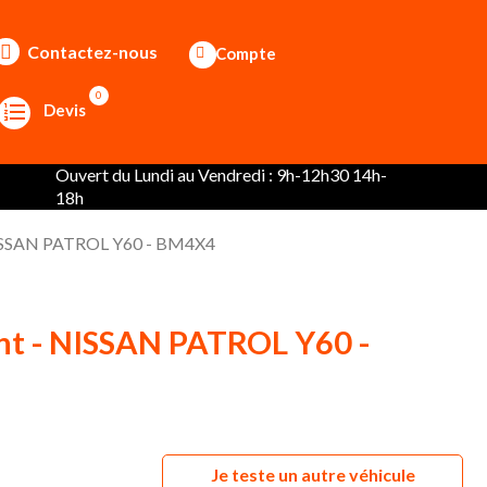
Contactez-nous
Compte
0
Devis
Ouvert du Lundi au Vendredi : 9h-12h30 14h-
18h
NISSAN PATROL Y60 - BM4X4
nt - NISSAN PATROL Y60 -
Je teste un autre véhicule