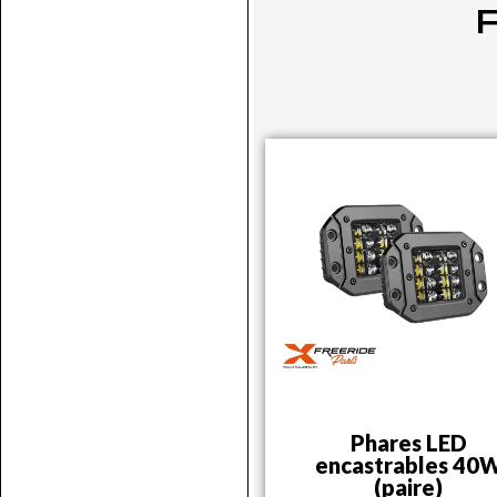
P
Phares LED
encastrables 40
(paire)