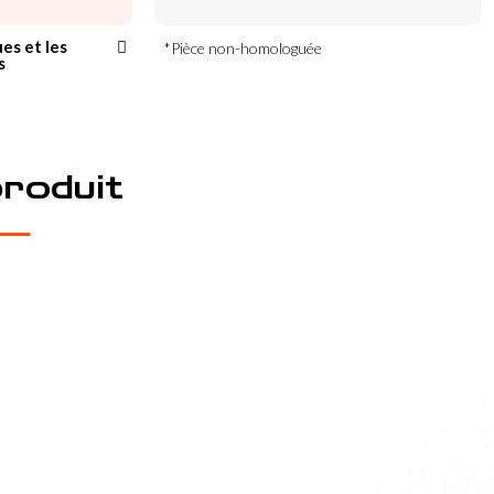
ues et les
*Pièce non-homologuée
s
produit