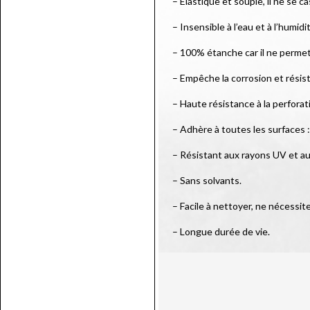
– Elastique et souple, il ne se c
– Insensible à l’eau et à l’humidi
– 100% étanche car il ne permet p
– Empêche la corrosion et résiste
– Haute résistance à la perforat
– Adhère à toutes les surfaces :
– Résistant aux rayons UV et a
– Sans solvants.
– Facile à nettoyer, ne nécessit
– Longue durée de vie.