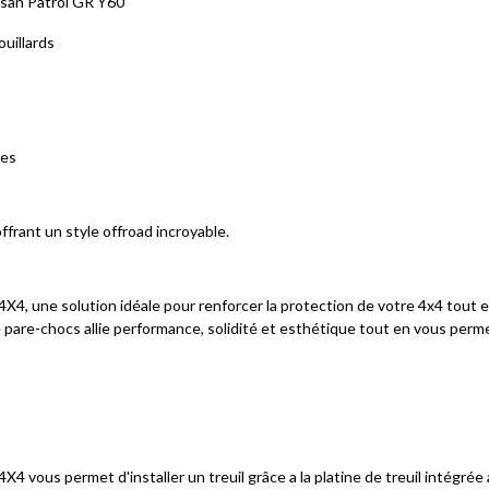
ssan Patrol GR Y60
uillards
nes
offrant un style offroad incroyable.
4X4, une solution idéale pour renforcer la protection de votre 4x4 tout 
 pare-chocs allie performance, solidité et esthétique tout en vous permett
F4X4 vous permet d'installer un treuil grâce a la platine de treuil intégr