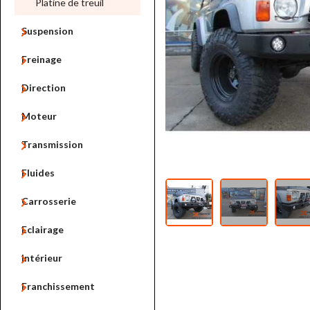
Platine de treuil

Suspension

Freinage

Direction

Moteur

Transmission

Fluides

Carrosserie

Eclairage

Intérieur

Franchissement