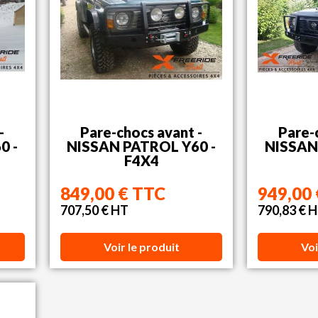
-
Pare-chocs avant -
Pare-
0 -
NISSAN PATROL Y60 -
NISSAN
F4X4
849,00 € TTC
949,00
707,50 € HT
790,83 € 
Voir le produit
Voi