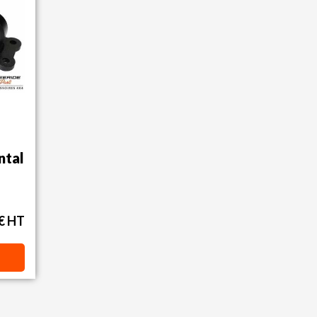
ntal
 € HT