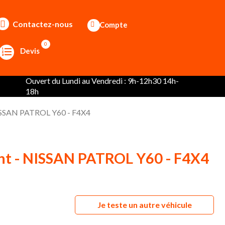
Contactez-nous
Compte
0
Devis
Ouvert du Lundi au Vendredi : 9h-12h30 14h-
18h
NISSAN PATROL Y60 - F4X4
nt - NISSAN PATROL Y60 - F4X4
Je teste un autre véhicule