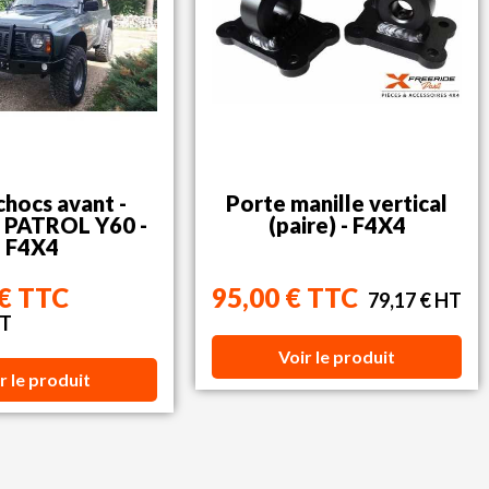
chocs avant -
Porte manille vertical
 PATROL Y60 -
(paire) - F4X4
F4X4
 € TTC
95,00 € TTC
79,17 € HT
HT
Voir le produit
r le produit