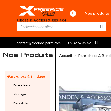
Nos produits
contact@freeride-parts.com
05 32 62 85 62
Nos Produits
Accueil
Pare-chocs & Blin

Pare-chocs & Blindage
Pare-chocs
Blindage
Rockslider