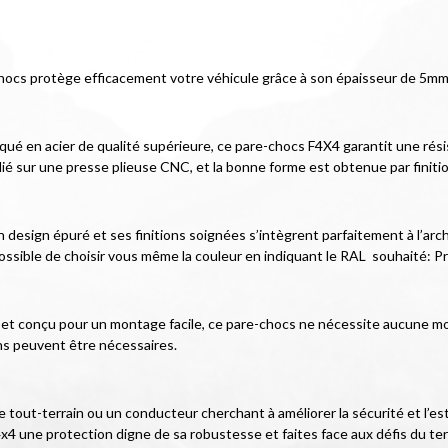
hocs protège efficacement votre véhicule grâce à son épaisseur de 5mm 
iqué en acier de qualité supérieure, ce pare-chocs F4X4 garantit une rés
lié sur une presse plieuse CNC, et la bonne forme est obtenue par finiti
esign épuré et ses finitions soignées s’intègrent parfaitement à l’archit
ossible de choisir vous même la couleur en indiquant le RAL  souhaité: Pri
cé et conçu pour un montage facile, ce pare-chocs ne nécessite aucune mod
ns peuvent être nécessaires.
tout-terrain ou un conducteur cherchant à améliorer la sécurité et l’est
x4 une protection digne de sa robustesse et faites face aux défis du ter