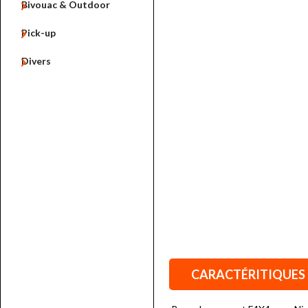

Bivouac & Outdoor

Pick-up

Divers
CARACTÉRITIQUES