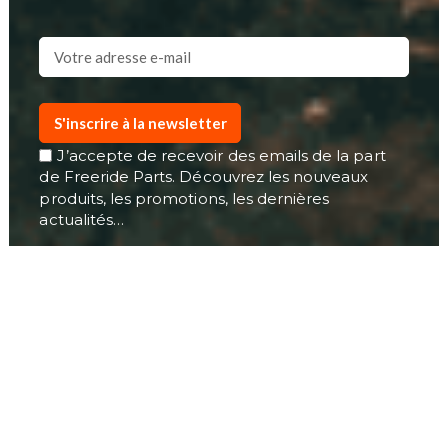
S'inscrire à la newsletter
J’accepte de recevoir des emails de la part
de Freeride Parts. Découvrez les nouveaux
produits, les promotions, les dernières
actualités…