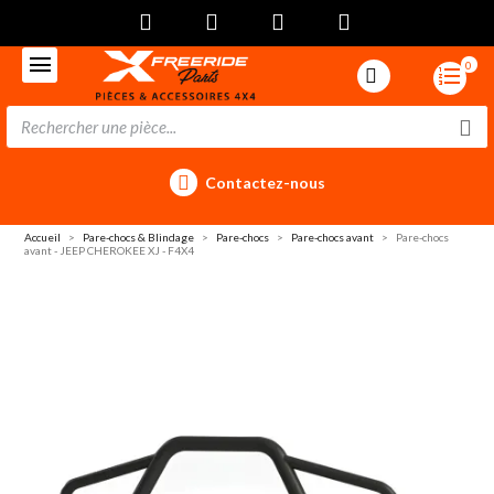
0
Contactez-nous
Accueil
Pare-chocs & Blindage
Pare-chocs
Pare-chocs avant
Pare-chocs
avant - JEEP CHEROKEE XJ - F4X4