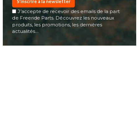
S'inscrire à la newsletter
J’accepte de recevoir des emails de la part
de Freeride Parts. Découvrez les nouveaux
produits, les promotions, les dernières
actualités…