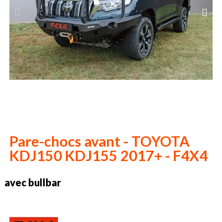
Pare-chocs avant - TOYOTA
KDJ150 KDJ155 2017+ - F4X4
avec bullbar