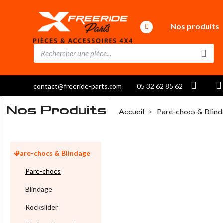
Nos produits
contact@freeride-parts.com
05 32 62 85 62
Nos Produits
Accueil
Pare-chocs & Blin

Pare-chocs & Blindage
Pare-chocs
Blindage
Rockslider