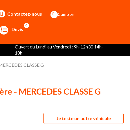
Contactez-nous
Compte
0
Devis
Ouvert du Lundi au Vendredi : 9h-12h30 14h-
18h
 - MERCEDES CLASSE G
rière - MERCEDES CLASSE G
Je teste un autre véhicule