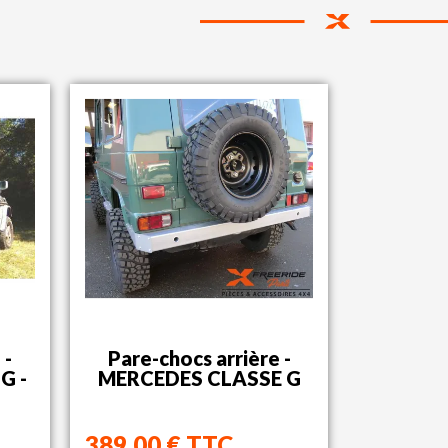
 -
Pare-chocs arrière -
G -
MERCEDES CLASSE G
389,00 € TTC