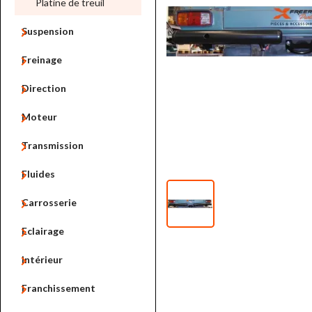
Platine de treuil

Suspension

Freinage

Direction

Moteur

Transmission

Fluides

Carrosserie

Eclairage

Intérieur

Franchissement