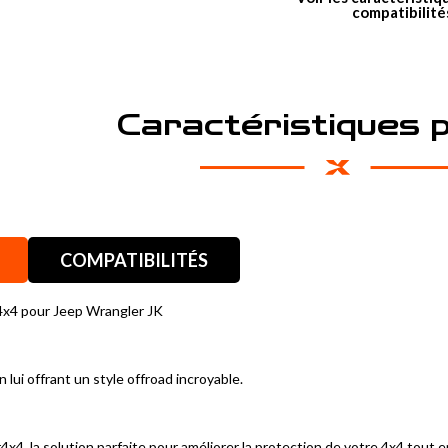
compatibilité
Caractéristiques 
COMPATIBILITÉS
r4x4 pour Jeep Wrangler JK
lui offrant un style offroad incroyable.
x4, la solution parfaite pour améliorer la protection de votre 4x4 tout e