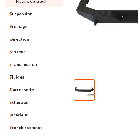
Platine de treuil

Suspension

Freinage

Direction

Moteur

Transmission

Fluides

Carrosserie

Eclairage

Intérieur

Franchissement