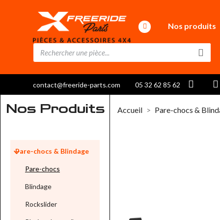
Nos produits
contact@freeride-parts.com
05 32 62 85 62
Nos Produits
Accueil
Pare-chocs & Blin

Pare-chocs & Blindage
Pare-chocs
Blindage
Rockslider