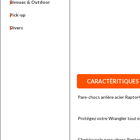

Bivouac & Outdoor

Pick-up

Divers
CARACTÉRITIQUES
Pare-chocs arrière acier Rapto
Protégez votre Wrangler tout en 
Choisissez le pare-chocs Raptor4