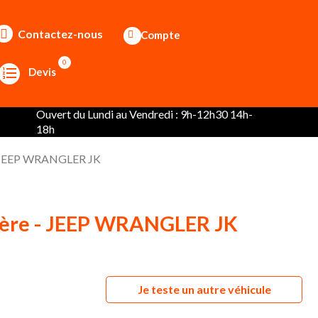
Contactez-nous
Compte
0
Devis
Ouvert du Lundi au Vendredi : 9h-12h30 14h-
18h
 - JEEP WRANGLER JK
rière - JEEP WRANGLER JK
Je teste un autre véhicule