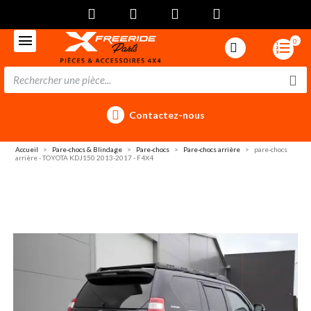
0
Contactez-nous
Accueil
Pare-chocs & Blindage
Pare-chocs
Pare-chocs arrière
pare-chocs
arrière - TOYOTA KDJ150 2013-2017 - F4X4