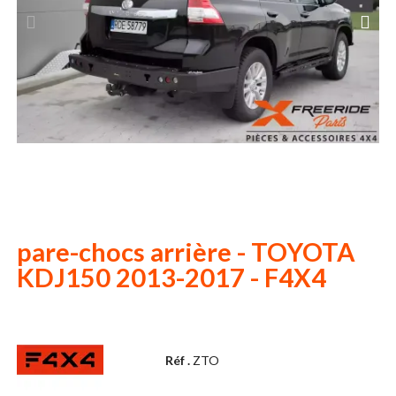
pare-chocs arrière - TOYOTA
KDJ150 2013-2017 - F4X4
Réf .
ZTO