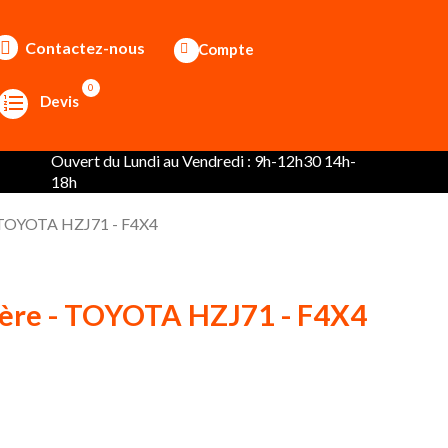
Contactez-nous
Compte
0
Devis
Ouvert du Lundi au Vendredi : 9h-12h30 14h-
18h
- TOYOTA HZJ71 - F4X4
ière - TOYOTA HZJ71 - F4X4