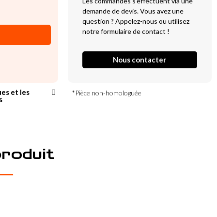
Les commandes s’effectuent via une
demande de devis. Vous avez une
question ? Appelez-nous ou utilisez
notre formulaire de contact !
Nous contacter
ues et les
*Pièce non-homologuée
s
produit