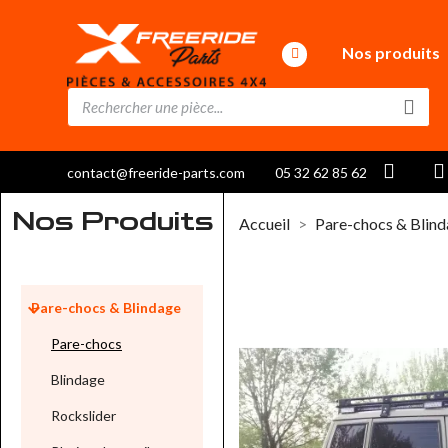
Nos produits
contact@freeride-parts.com
05 32 62 85 62
Nos Produits
Accueil
Pare-chocs & Blin

Pare-chocs & Blindage
Pare-chocs
Blindage
Rockslider