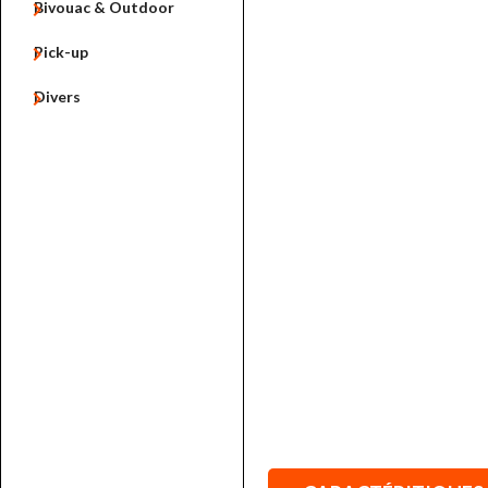

Bivouac & Outdoor

Pick-up

Divers