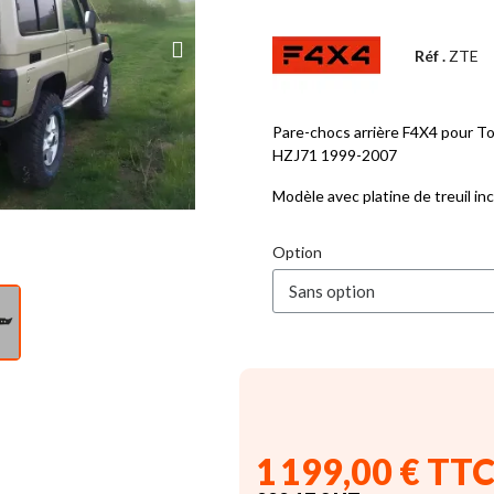
Réf .
ZTE
Pare-chocs arrière F4X4 pour T
HZJ71 1999-2007
Modèle avec platine de treuil inc
Option
1 199,00 € TT