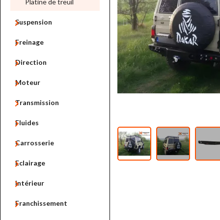
Platine de treuil

Suspension

Freinage

Direction

Moteur

Transmission

Fluides

Carrosserie

Eclairage

Intérieur

Franchissement