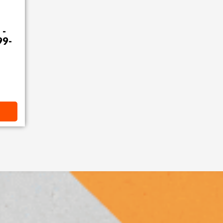
 -
99-