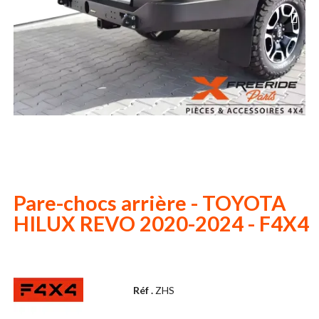
Pare-chocs arrière - TOYOTA
HILUX REVO 2020-2024 - F4X4
Réf .
ZHS