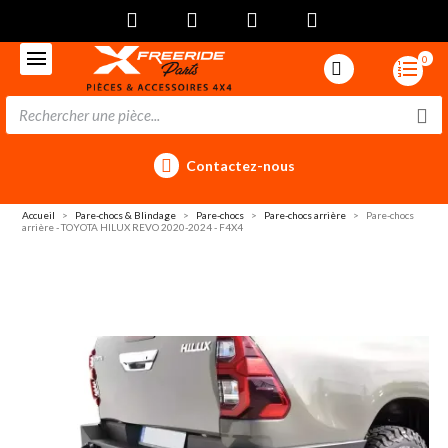
0
Contactez-nous
Accueil
Pare-chocs & Blindage
Pare-chocs
Pare-chocs arrière
Pare-chocs
arrière - TOYOTA HILUX REVO 2020-2024 - F4X4