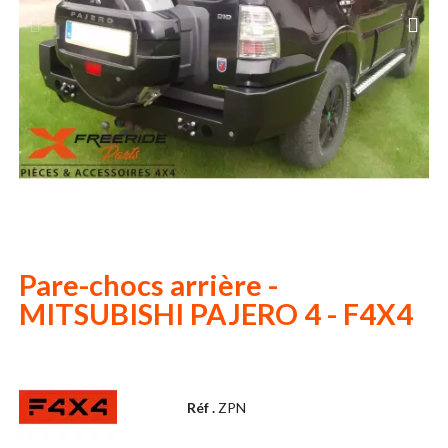
Pare-chocs arrière -
MITSUBISHI PAJERO 4 - F4X4
Réf .
ZPN