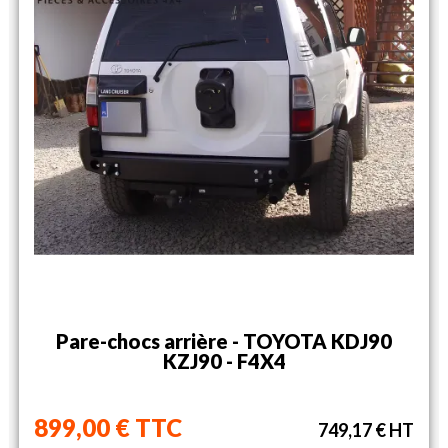
Pare-chocs arrière - TOYOTA KDJ90
KZJ90 - F4X4
899,00 € TTC
749,17 € HT