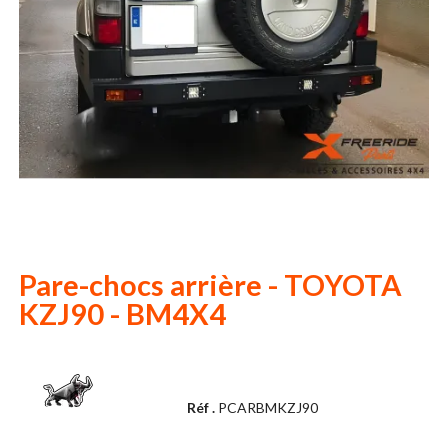
Pare-chocs arrière - TOYOTA
KZJ90 - BM4X4
Réf .
PCARBMKZJ90