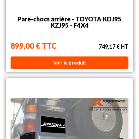
Pare-chocs arrière - TOYOTA KDJ95
KZJ95 - F4X4
899,00 € TTC
749,17 € HT
Voir le produit