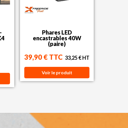
-
Phares LED
X4
encastrables 40W
(paire)
39,90 € TTC
33,25 € HT
Voir le produit