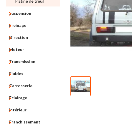
Platine de treuil

Suspension

Freinage

Direction

Moteur

Transmission

Fluides

Carrosserie

Eclairage

Intérieur

Franchissement