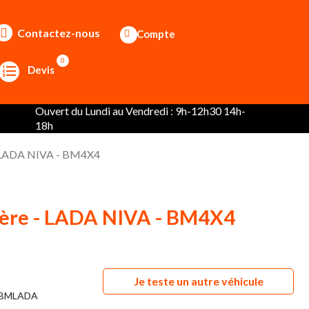
Contactez-nous
Compte
0
Devis
Ouvert du Lundi au Vendredi : 9h-12h30 14h-
18h
 - LADA NIVA - BM4X4
ière - LADA NIVA - BM4X4
Je teste un autre véhicule
BMLADA