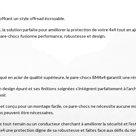
offrant un style offroad incroyable.
la solution parfaite pour améliorer la protection de votre 4x4 tout en aj
 pare-chocs fusionne performance, robustesse et design.
iqué en acier de qualité supérieure, le pare-chocs BM4x4 garantit une ré
esign épuré et ses finitions soignées s’intègrent parfaitement à l’archit
oir.
cé et conçu pour un montage facile, ce pare-chocs ne nécessite aucune mod
ns peuvent être nécessaires.
tout-terrain ou un conducteur cherchant à améliorer la sécurité et l’es
x4 une protection digne de sa robustesse et faites face aux défis du ter