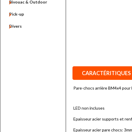

Bivouac & Outdoor

Pick-up

Divers
CARACTÉRITIQUES
Pare-chocs arrière BM4x4 pour 
LED non incluses
Epaisseur acier supports et ren
Epaisseur acier pare chocs: 3m