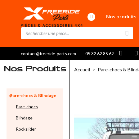
Nos produits
contact@freeride-parts.com
05 32 62 85 62
Nos Produits
Accueil
Pare-chocs & Blin

Pare-chocs & Blindage
Pare-chocs
Blindage
Rockslider