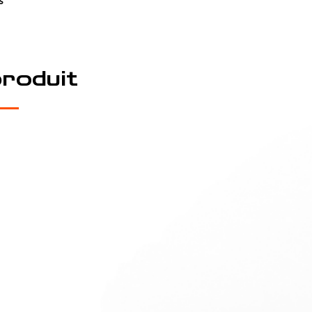
s
produit