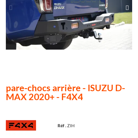
pare-chocs arrière - ISUZU D-
MAX 2020+ - F4X4
Réf .
ZIH