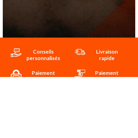
Conseils
Livraison
personnalisés
rapide
Paiement
Paiement
sécurisé
3x/4x