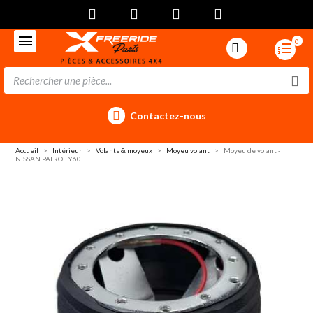
0
Contactez-nous
Accueil
Intérieur
Volants & moyeux
Moyeu volant
Moyeu de volant -
NISSAN PATROL Y60