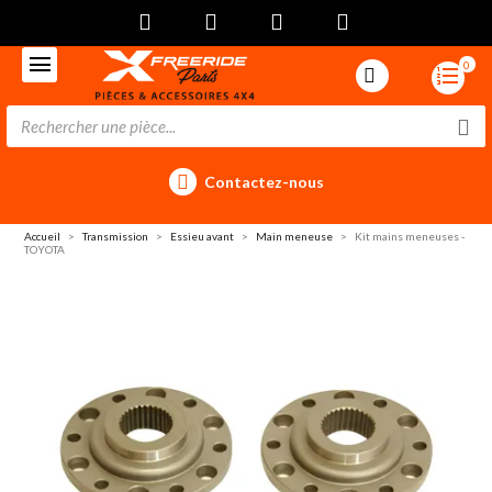
0
Contactez-nous
Accueil
Transmission
Essieu avant
Main meneuse
Kit mains meneuses -
TOYOTA