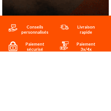
Conseils
Livraison
personnalisés
rapide
Paiement
Paiement
sécurisé
3x/4x