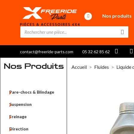
Nos produits
contact@freeride-parts.com
05 32 62 85 62
Nos Produits
Accueil
Fluides
Liquide 

Pare-chocs & Blindage

Suspension

Freinage

Direction