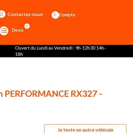
Contactez-nous
Compte
0
Devis
Ouvert du Lundi au Vendredi : 9h-12h30 14h-
18h
ein PERFORMANCE RX327 -
Je teste un autre véhicule