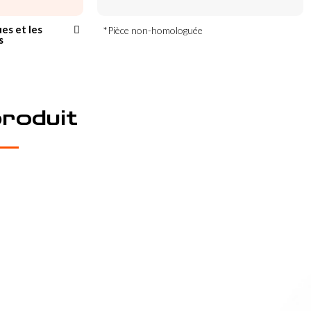
ues et les
*Pièce non-homologuée
s
produit