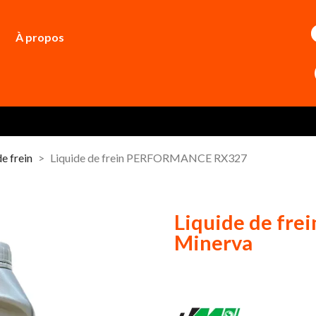
À propos
de frein
Liquide de frein PERFORMANCE RX327
Liquide de fr
Minerva