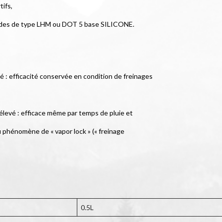
tifs,
uides de type LHM ou DOT 5 base SILICONE.
evé : efficacité conservée en condition de freinages
 élevé : efficace même par temps de pluie et
u phénomène de « vapor lock » (« freinage
0.5L