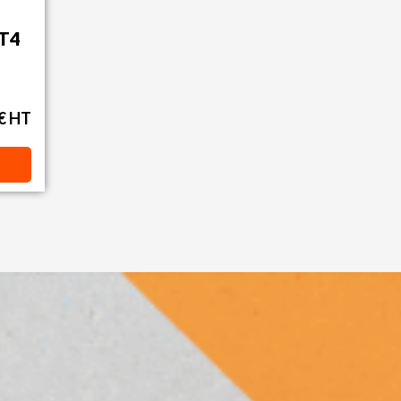
OT4
 € HT