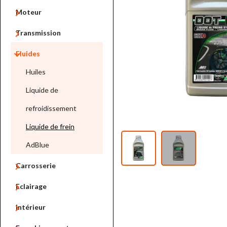

Moteur

Transmission

Fluides
Huiles
Liquide de
refroidissement
Liquide de frein
AdBlue

Carrosserie

Eclairage

Intérieur