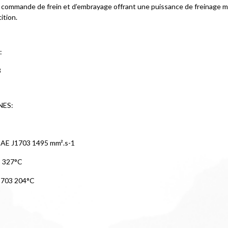
 commande de frein et d’embrayage offrant une puissance de freinage m
ition.
:
3
NES:
 SAE J1703 1495 mm².s-1
3 327°C
J1703 204°C