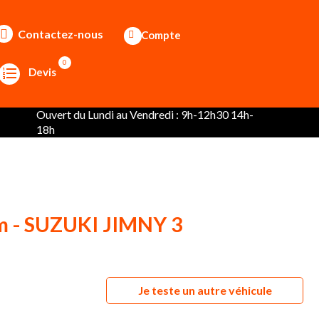
Contactez-nous
Compte
0
Devis
Ouvert du Lundi au Vendredi : 9h-12h30 14h-
18h
cm - SUZUKI JIMNY 3
Je teste un autre véhicule