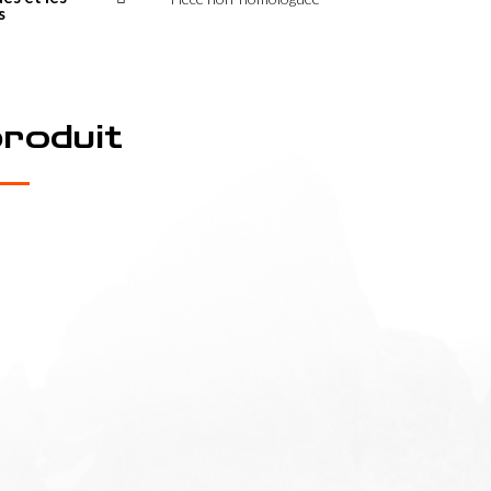
s
produit