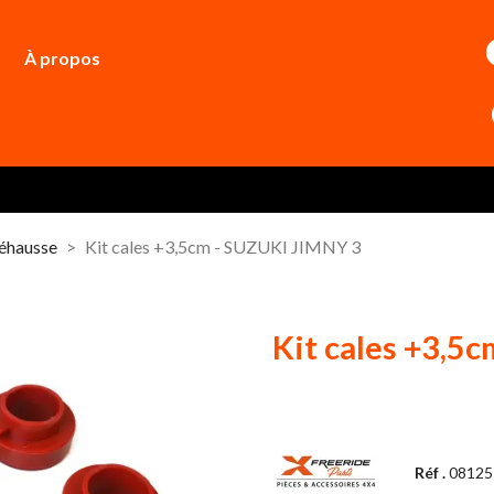
À propos
réhausse
Kit cales +3,5cm - SUZUKI JIMNY 3
Kit cales +3,5
Réf .
08125