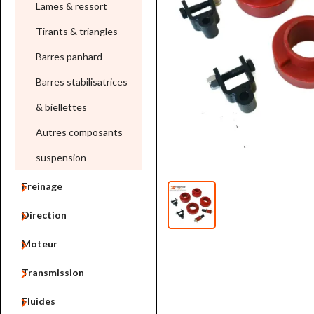
Lames & ressort
Tirants & triangles
Barres panhard
Barres stabilisatrices
& biellettes
Autres composants
suspension

Freinage

Direction

Moteur

Transmission

Fluides