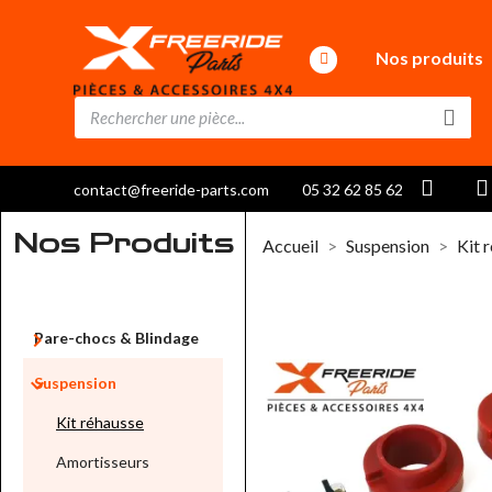
Nos produits
contact@freeride-parts.com
05 32 62 85 62
Nos Produits
Accueil
Suspension
Kit 

Pare-chocs & Blindage

Suspension
Kit réhausse
Amortisseurs