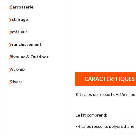

Carrosserie

Eclairage

Intérieur

Franchissement

Bivouac & Outdoor

Pick-up
CARACTÉRITIQUES

Divers
Kit cales de ressorts +3,5cm p
Le kit comprend:
- 4 cales ressorts polyuréthane