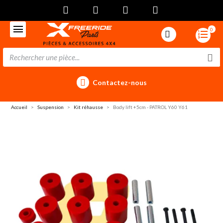
0
Contactez-nous
Accueil
Suspension
Kit réhausse
Body lift +5cm - PATROL Y60 Y61