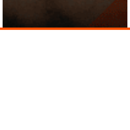
Conseils
Livraison
personnalisés
rapide
Paiement
Paiement
sécurisé
3x/4x