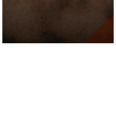
Conseils
Livraison
personnalisés
rapide
Paiement
Paiement
sécurisé
3x/4x