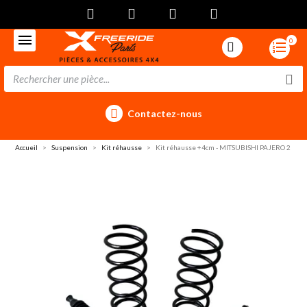
0
Contactez-nous
Accueil
Suspension
Kit réhausse
Kit réhausse +4cm - MITSUBISHI PAJERO 2