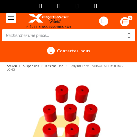
0
Contactez-nous
Accueil
Suspension
Kit réhausse
Body lift +5cm - MITSUBISHI PAJERO 2
LONG