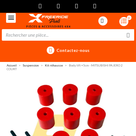
0
Contactez-nous
Accueil
Suspension
Kit réhausse
Body lift +5cm - MITSUBISHI PAJERO 2
COURT