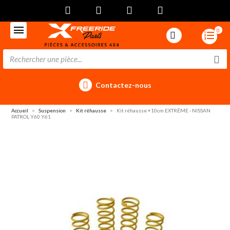
0
Contactez-nous
Accueil
Suspension
Kit réhausse
Kit réhausse +10cm EXTRÊME - NISSAN
PATROL Y60 Y61