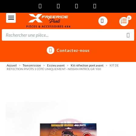
0
Contactez-nous
Accueil
Transmission
Essieu avant
Kit réfection pont avant
KIT DE
RÉFECTION PIVOTS 1 CÔTÉ UNIQUEMENT - NISSAN PATROL GR Y60