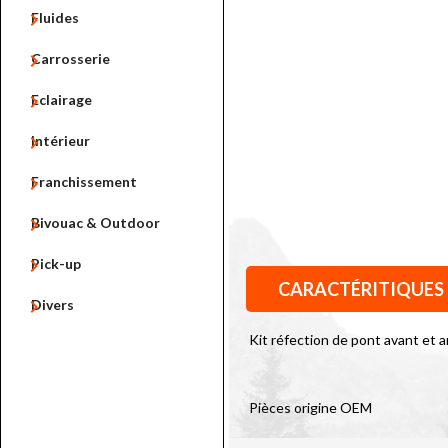

Fluides

Carrosserie

Eclairage

Intérieur

Franchissement

Bivouac & Outdoor

Pick-up
CARACTÉRITIQUES

Divers
Kit réfection de pont avant et 
Pièces origine OEM