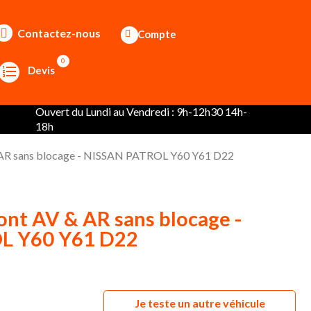
Contactez-nous
Compte
0
Devis
Ouvert du Lundi au Vendredi : 9h-12h30 14h-
18h
& AR sans blocage - NISSAN PATROL Y60 Y61 D22
ont AV & AR sans blocage -
L Y60 Y61 D22
Je teste un autre véhicule