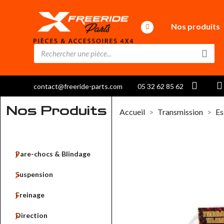
Nos produits
contact@freeride-parts.com
05 32 62 85 62
Nos Produits
Accueil
Transmission
Es

Pare-chocs & Blindage

Suspension

Freinage

Direction