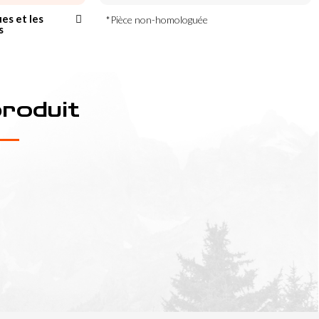
ues et les
*Pièce non-homologuée
s
produit