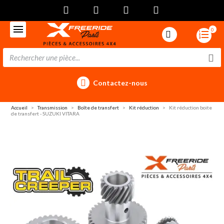
0
Contactez-nous
Accueil
Transmission
Boîte de transfert
Kit réduction
Kit réduction boite
de transfert - SUZUKI VITARA