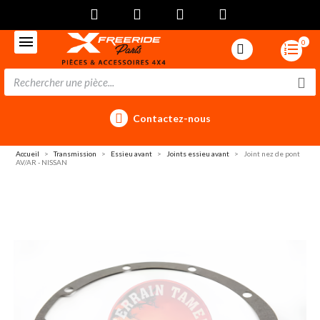
0
Contactez-nous
Accueil
Transmission
Essieu avant
Joints essieu avant
Joint nez de pont
AV/AR - NISSAN