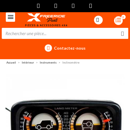
0
Contactez-nous
Accueil
Intérieur
Instruments
Inclinomètre