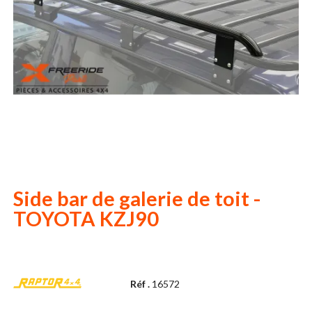
Side bar de galerie de toit -
TOYOTA KZJ90
Réf .
16572