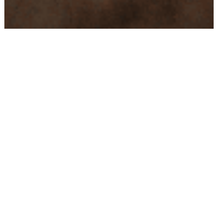
Conseils
Livraison
personnalisés
rapide
Paiement
Paiement
sécurisé
3x/4x