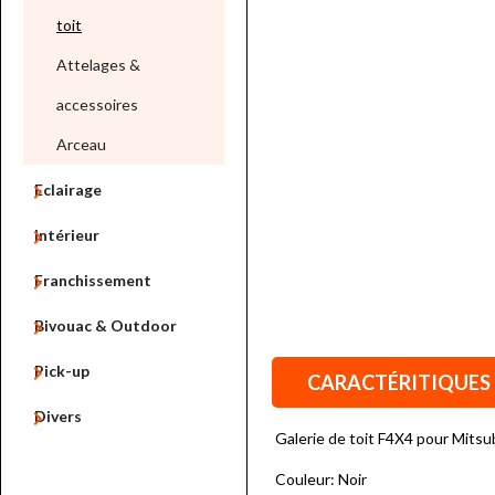
toit
Attelages &
accessoires
Arceau

Eclairage

Intérieur

Franchissement

Bivouac & Outdoor

Pick-up
CARACTÉRITIQUES

Divers
Galerie de toit F4X4 pour Mitsu
Couleur: Noir