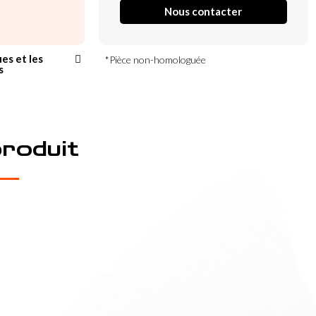
Nous contacter
ues et les
*Pièce non-homologuée
s
produit