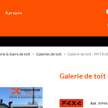
À propos
rie & barre de toit
Galeries de toit
Galerie de toit - MITS
Galerie de toi
Réf .
RPMA