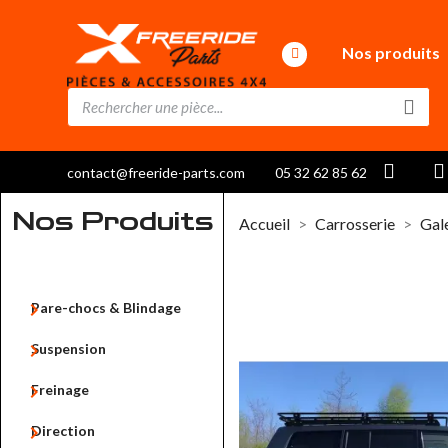
Nos produits
contact@freeride-parts.com
05 32 62 85 62
Nos Produits
Accueil
Carrosserie
Gale

Pare-chocs & Blindage

Suspension

Freinage

Direction