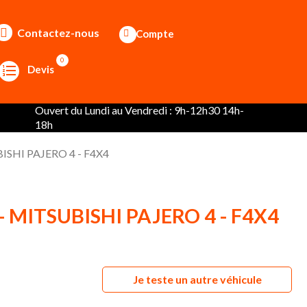
Contactez-nous
Compte
0
Devis
Ouvert du Lundi au Vendredi : 9h-12h30 14h-
18h
UBISHI PAJERO 4 - F4X4
t - MITSUBISHI PAJERO 4 - F4X4
Je teste un autre véhicule