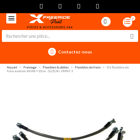
0
Contactez-nous
Accueil
Freinage
Flexibles & câbles
Flexibles de frein
Kit flexibles de
frein aviation AV/AR +10cm - SUZUKI JIMNY 3