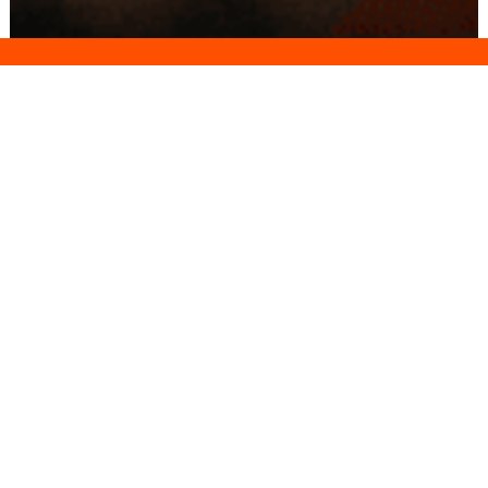
Conseils
Livraison
personnalisés
rapide
Paiement
Paiement
sécurisé
3x/4x