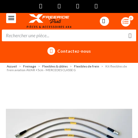
0
Contactez-nous
Accueil
Freinage
Flexibles & câbles
Flexibles de frein
Kit flexibles de
frein aviation AV/AR +5cm - MERCEDES CLASSE G