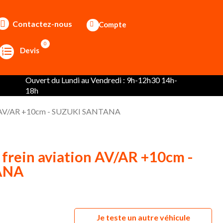
Contactez-nous
Compte
0
Devis
Ouvert du Lundi au Vendredi : 9h-12h30 14h-
18h
tion AV/AR +10cm - SUZUKI SANTANA
e frein aviation AV/AR +10cm -
ANA
Je teste un autre véhicule