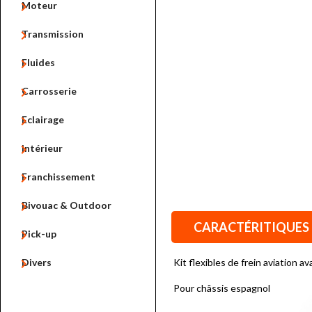

Moteur

Transmission

Fluides

Carrosserie

Eclairage

Intérieur

Franchissement

Bivouac & Outdoor
CARACTÉRITIQUES

Pick-up

Divers
Kit flexibles de frein aviation 
Pour châssis espagnol