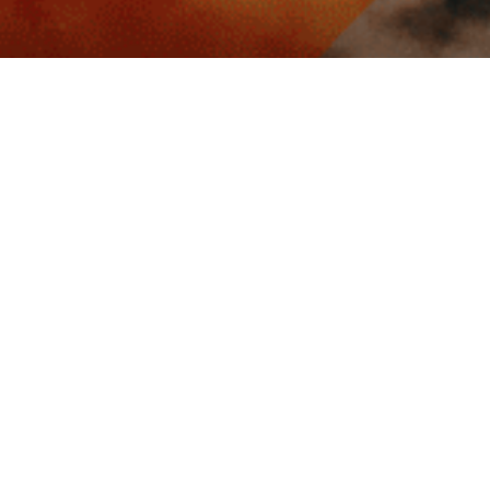
Paiement sécurisé
Paiement 3x
cter
Informations