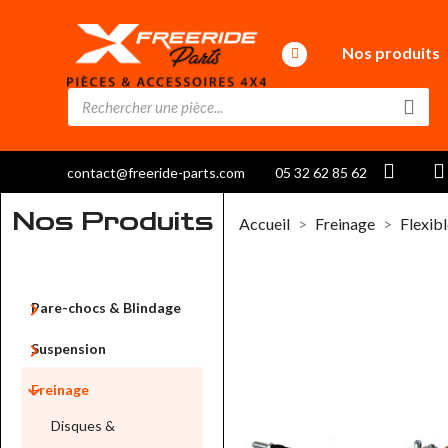
Nos produits
contact@freeride-parts.com
05 32 62 85 62
Nos Produits
Accueil
Freinage
Flexib

Pare-chocs & Blindage

Suspension

Freinage
Disques &