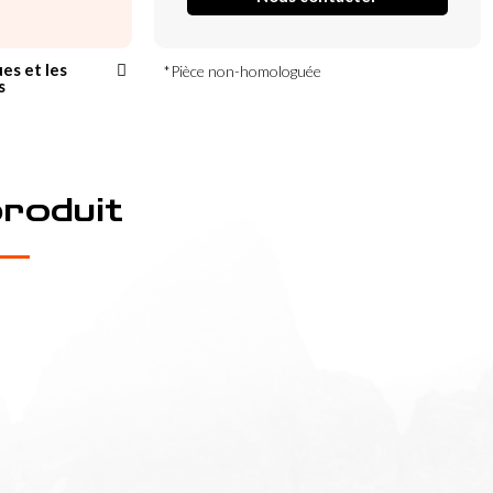
ues et les
*Pièce non-homologuée
s
produit