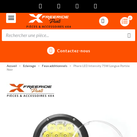
0
Contactez-nous
Accueil
Eclairage
Feux additionnels
Phare LED Intensity 75W Longue Portée
Noir