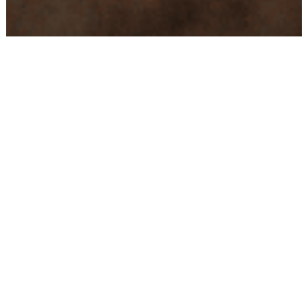
Conseils
Livraison
personnalisés
rapide
Paiement
Paiement
sécurisé
3x/4x