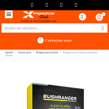
0
Contactez-nous
Accueil
Carrosserie
Élargisseurs d'ailes
Elargisseurs d'ailes universels
35mm