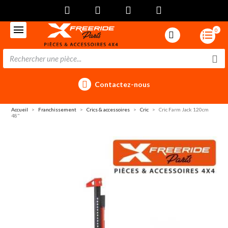
0
Contactez-nous
Accueil
Franchissement
Crics & accessoires
Cric
Cric Farm Jack 120cm
48"