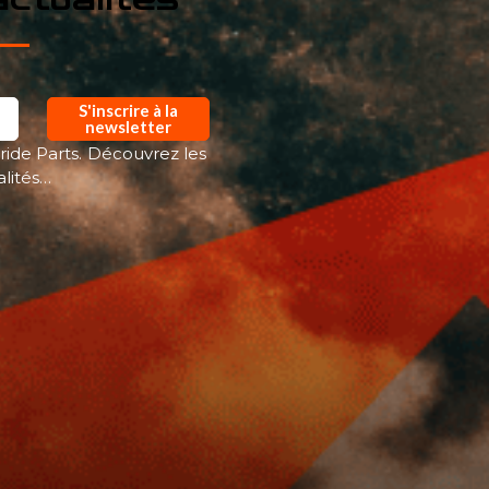
S'inscrire à la
newsletter
ride Parts. Découvrez les
alités…