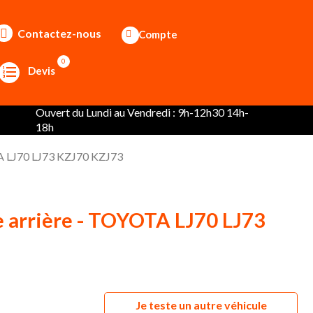
Contactez-nous
Compte
0
Devis
Ouvert du Lundi au Vendredi : 9h-12h30 14h-
18h
TA LJ70 LJ73 KZJ70 KZJ73
 arrière - TOYOTA LJ70 LJ73
Je teste un autre véhicule