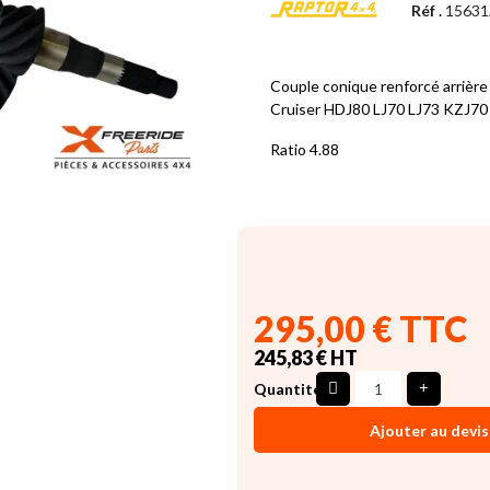
Réf .
1563
Couple conique renforcé arrièr
Cruiser HDJ80 LJ70 LJ73 KZJ7
Ratio 4.88
295,00 € TTC
245,83 € HT
Quantité
Ajouter au devis