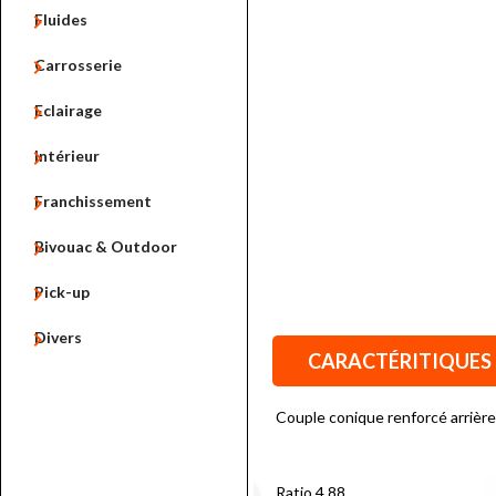

Fluides

Carrosserie

Eclairage

Intérieur

Franchissement

Bivouac & Outdoor

Pick-up

Divers
CARACTÉRITIQUES
Couple conique renforcé arriè
Ratio 4.88