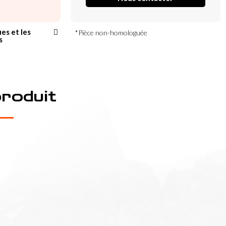
ues et les
*Pièce non-homologuée
s
produit