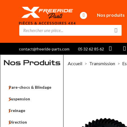
Nos produits
contact@freeride-parts.com
05 32 62 85 62
Nos Produits
Accueil
Transmission
Es

Pare-chocs & Blindage

Suspension

Freinage

Direction