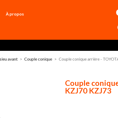
À propos
sieu avant
Couple conique
Couple conique arrière - TOYO
Couple conique
KZJ70 KZJ73