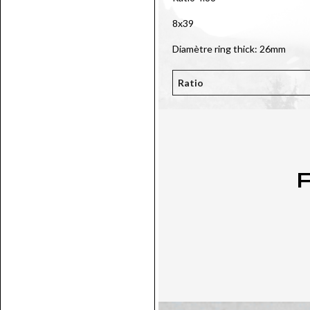
8x39
Diamètre ring thick: 26mm
Ratio
P