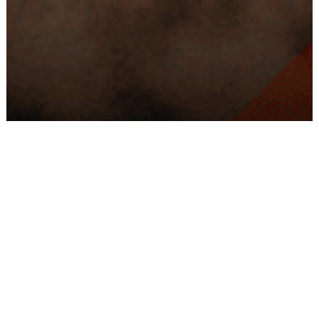
Conseils
Livraison
personnalisés
rapide
Paiement
Paiement
sécurisé
3x/4x