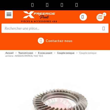
0
Contactez-nous
Accueil
Transmission
Essieu avant
Couple conique
Couple conique
arrière - NISSAN PATROL Y60 Y61