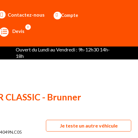
Contactez-nous
Compte
0
Devis
Ouvert du Lundi au Vendredi : 9h-12h30 14h-
18h
 CLASSIC - Brunner
Je teste un autre véhicule
4049N.C05