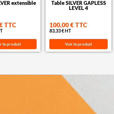
LVER extensible
Table SILVER GAPLESS
LEVEL 4
 € TTC
100,00 € TTC
HT
83,33 € HT
r le produit
Voir le produit