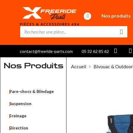
Nos produits
contact@freeride-parts.com
05 32 62 85 62
Nos Produits
Accueil
Bivouac & Outdoo

Pare-chocs & Blindage

Suspension

Freinage

Direction