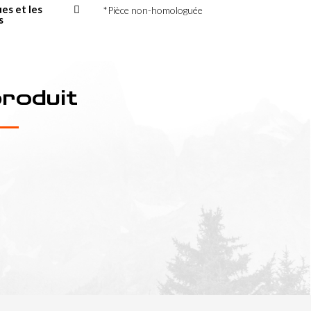
ues et les
*Pièce non-homologuée
s
produit