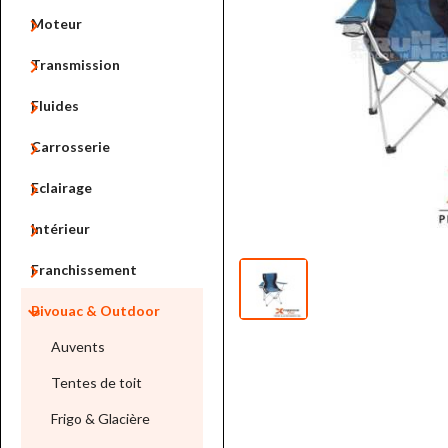

Moteur

Transmission

Fluides

Carrosserie

Eclairage

Intérieur

Franchissement

Bivouac & Outdoor
Auvents
Tentes de toit
Frigo & Glacière