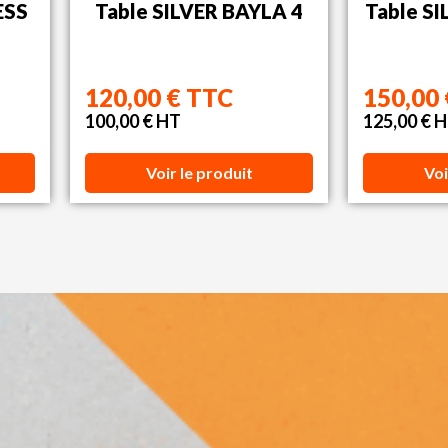
ESS
Table SILVER BAYLA 4
Table SI
120,00 € TTC
150,00
100,00 € HT
125,00 € 
Voir le produit
Voi