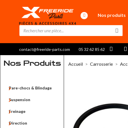
Nos produits
contact@freeride-parts.com
05 32 62 85 62
Nos Produits
Accueil
Carrosserie
Acc

Pare-chocs & Blindage

Suspension

Freinage

Direction