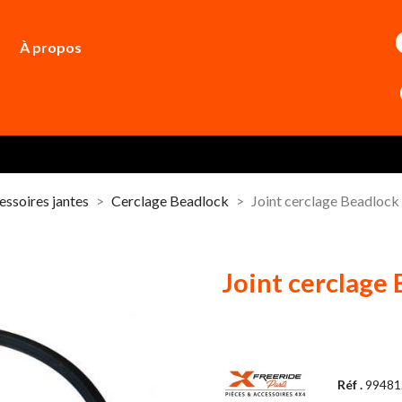
À propos
essoires jantes
Cerclage Beadlock
Joint cerclage Beadlock
Joint cerclage
Réf .
9948