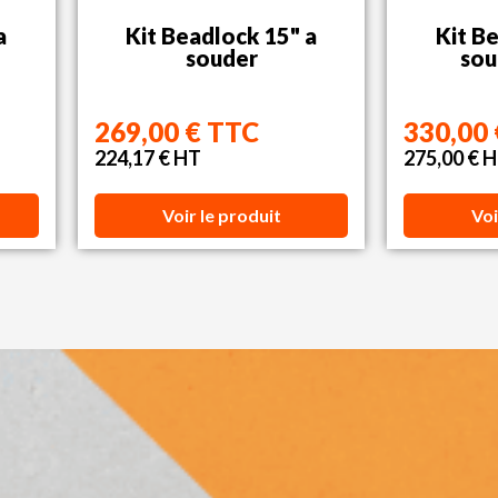
a
Kit Beadlock 15" a
Kit B
souder
so
269,00 € TTC
330,00
224,17 € HT
275,00 € 
Voir le produit
Voi