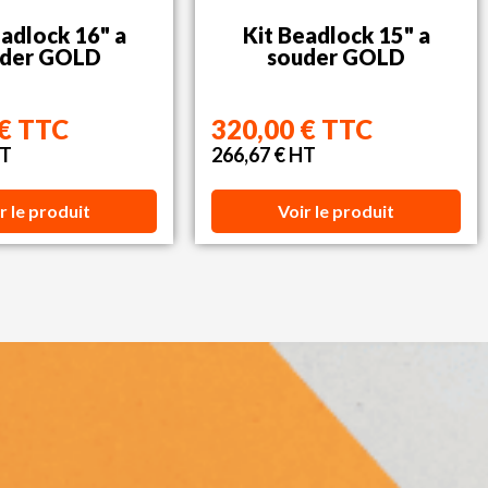
eadlock 16" a
Kit Beadlock 15" a
uder GOLD
souder GOLD
 € TTC
320,00 € TTC
HT
266,67 € HT
r le produit
Voir le produit