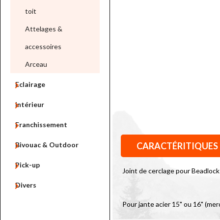
toit
Attelages &
accessoires
Arceau

Eclairage

Intérieur

Franchissement

Bivouac & Outdoor
CARACTÉRITIQUES

Pick-up
Joint de cerclage pour Beadlock

Divers
Pour jante acier 15" ou 16" (merc