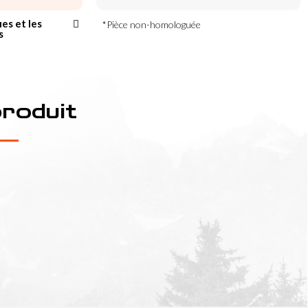
ues et les
*Pièce non-homologuée
s
produit