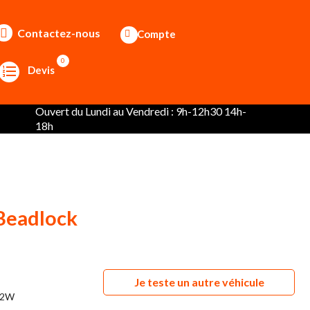
Contactez-nous
Compte
0
Devis
Ouvert du Lundi au Vendredi : 9h-12h30 14h-
18h
 Beadlock
Je teste un autre véhicule
12W