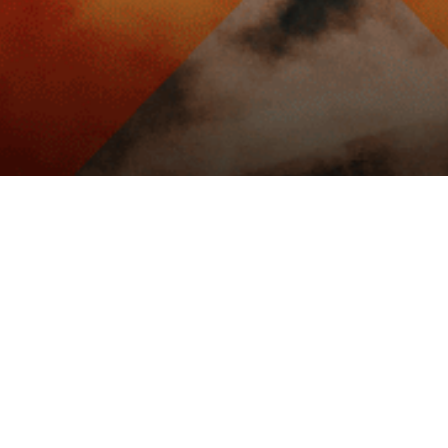
Paiement sécurisé
Paiement 3x
cter
Informations