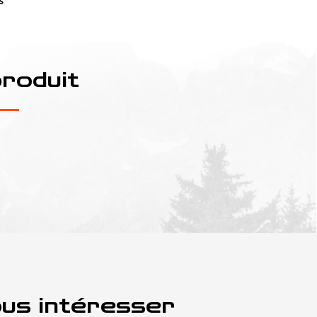
s
produit
ous intéresser