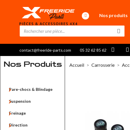
Nos produits
contact@freeride-parts.com
05 32 62 85 62
Nos Produits
Accueil
Carrosserie
Acc

Pare-chocs & Blindage

Suspension

Freinage

Direction