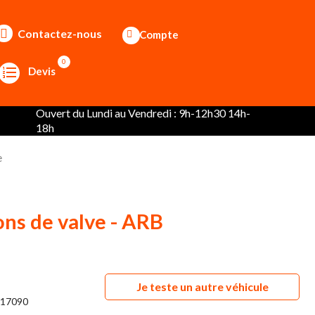
Contactez-nous
Compte
0
Devis
Ouvert du Lundi au Vendredi : 9h-12h30 14h-
18h
e
ons de valve - ARB
Je teste un autre véhicule
17090