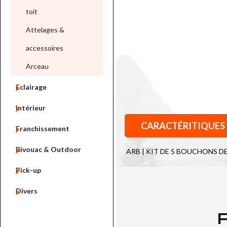
toit
Attelages &
accessoires
Arceau

Eclairage

Intérieur
CARACTÉRITIQUES

Franchissement

Bivouac & Outdoor
ARB | KIT DE 5 BOUCHONS D

Pick-up

Divers
P