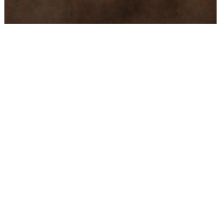
Conseils
Livraison
personnalisés
rapide
Paiement
Paiement
sécurisé
3x/4x